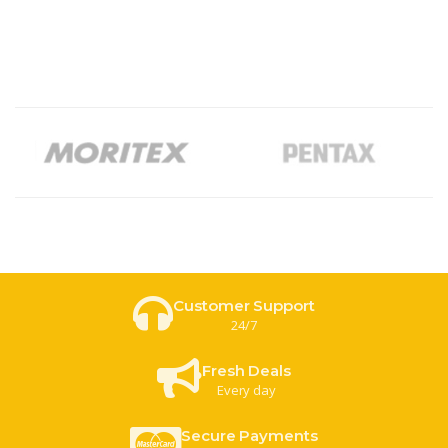
5 คะแนน
5 คะแนน
Customer Support
24/7
Fresh Deals
Every day
Secure Payments