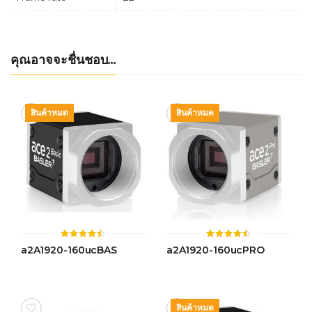
คุณอาจจะชื่นชอบ…
สินค้าหมด
สินค้าหมด
ให้
ให้
a2A1920-160ucBAS
a2A1920-160ucPRO
คะแนน
คะแนน
4.45
4.47
ตั้งแต่ 1-
ตั้งแต่ 1-
5 คะแนน
5 คะแนน
สินค้าหมด