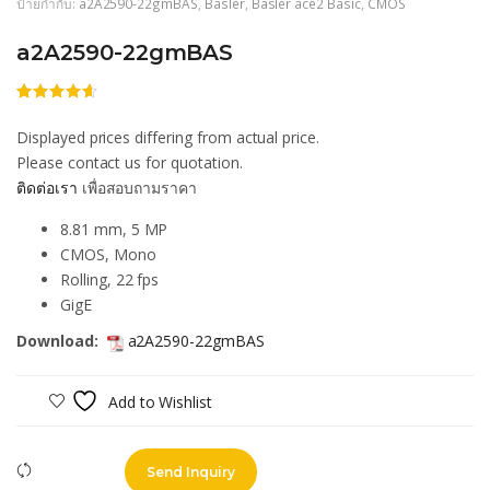
ป้ายกำกับ:
a2A2590-22gmBAS
,
Basler
,
Basler ace2 Basic
,
CMOS
a2A2590-22gmBAS
ให้
74
คะแนน
Displayed prices differing from actual price.
4.54
จาก
5 คะแนน
Please contact us for quotation.
เต็มบน
ติดต่อเรา
เพื่อสอบถามราคา
การให้
คะแนน
ของลูกค้า
8.81 mm, 5 MP
CMOS, Mono
Rolling, 22 fps
GigE
Download:
a2A2590-22gmBAS
Add to Wishlist
Compare
Send Inquiry