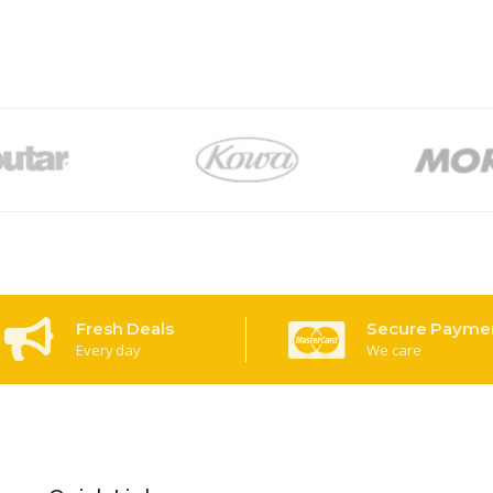
Fresh Deals
Secure Payme
Every day
We care