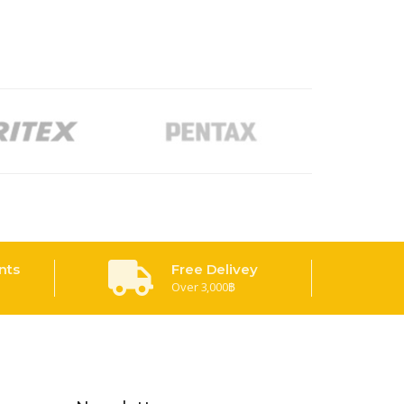
nts
Free Delivey
Over 3,000฿