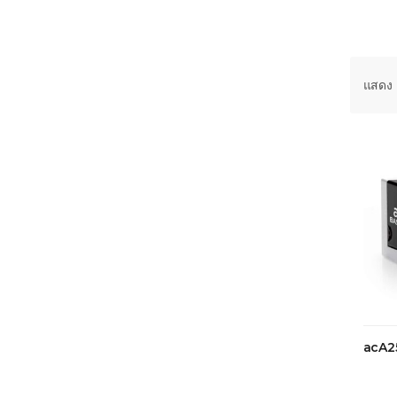
แสดง 
acA2