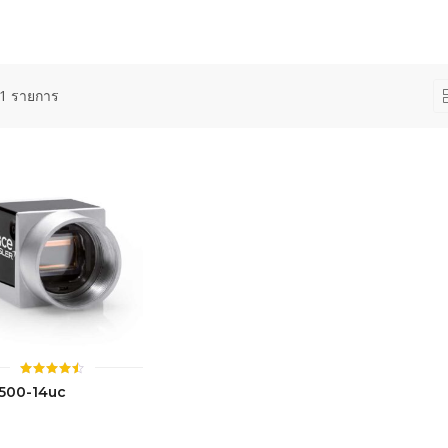
1 รายการ
ให้
500-14uc
คะแนน
4.46
ตั้งแต่ 1-
5 คะแนน