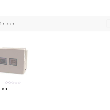
1 รายการ
0
-101
out
of
5