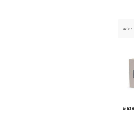
แสดง 
Blaze