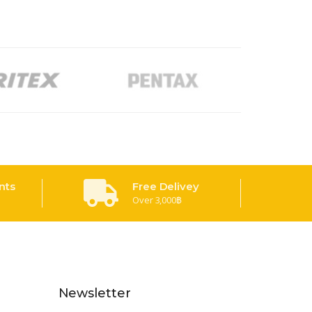
nts
Free Delivey
Over 3,000฿
Newsletter