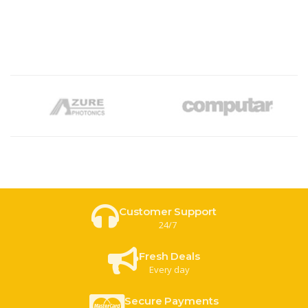
Customer Support
24/7
Fresh Deals
Every day
Secure Payments