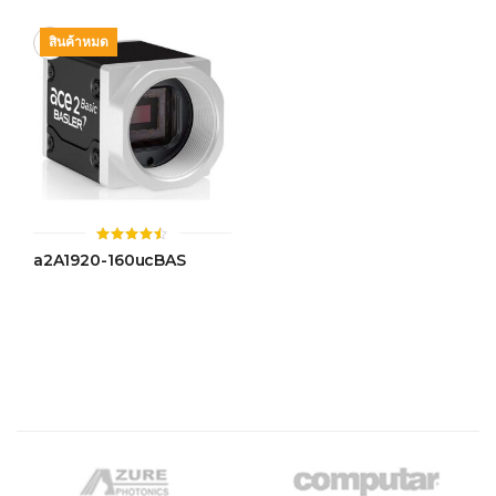
สินค้าหมด
ให้
a2A1920-160ucBAS
คะแนน
4.45
ตั้งแต่ 1-
5 คะแนน