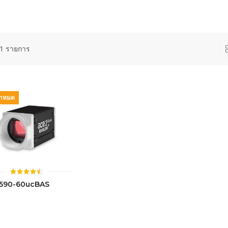
1 รายการ
้าหมด
ให้
590-60ucBAS
คะแนน
4.46
ตั้งแต่ 1-
5 คะแนน