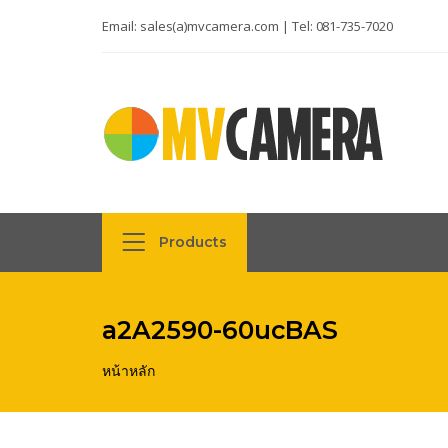
Email:
sales(a)mvcamera.com
| Tel:
081-735-7020
Products
a2A2590-60ucBAS
หน้าหลัก