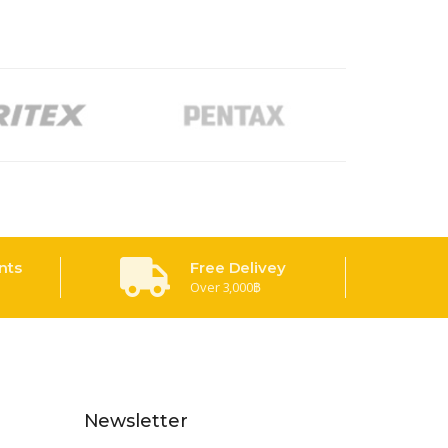
nts
Free Delivey
Over 3,000฿
Newsletter