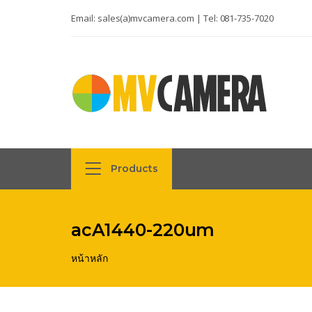
Email:
sales(a)mvcamera.com
| Tel:
081-735-7020
Products
acA1440-220um
หน้าหลัก