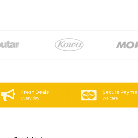
Fresh Deals
Secure Payme
Every day
We care