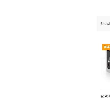
Showin
สินค
acA1