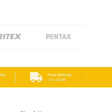
nts
Free Delivey
Over 3,000฿