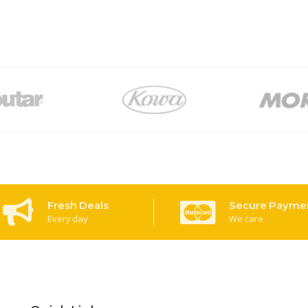
Fresh Deals
Secure Payme
Every day
We care