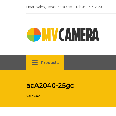
Email:
sales(a)mvcamera.com
| Tel:
081-735-7020
Products
acA2040-25gc
หน้าหลัก