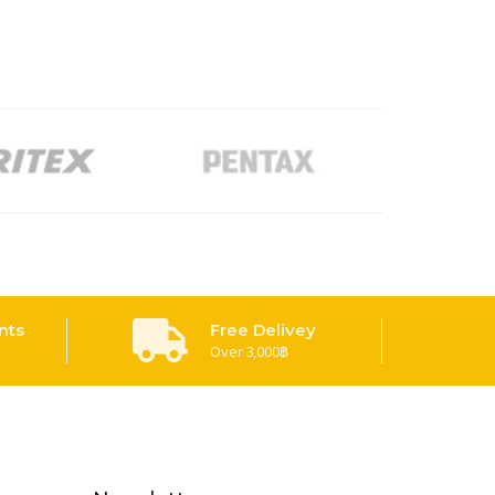
nts
Free Delivey
Over 3,000฿