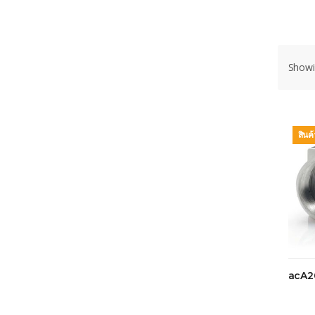
Showin
สินค
acA2