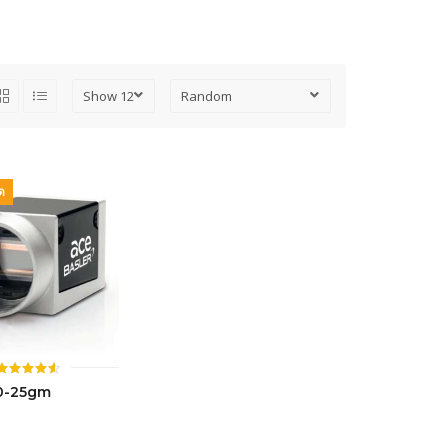
ด
ให้
0-25gm
คะแนน
4.55
ตั้งแต่ 1-
5 คะแนน