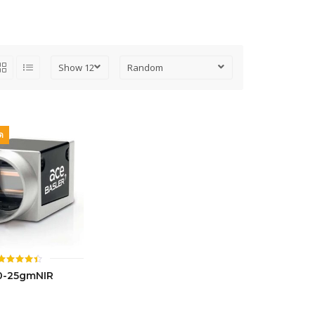
ด
ให้
0-25gmNIR
คะแนน
4.44
ตั้งแต่ 1-
5 คะแนน