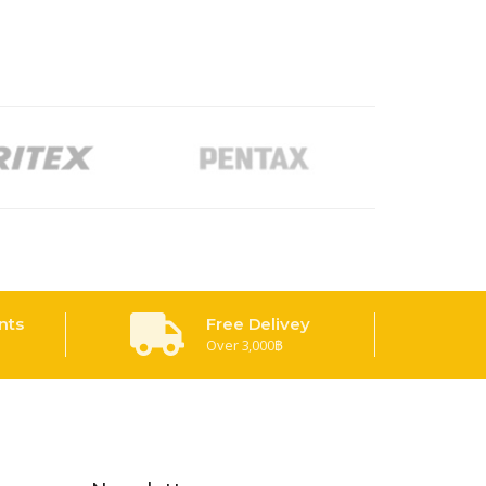
nts
Free Delivey
Over 3,000฿