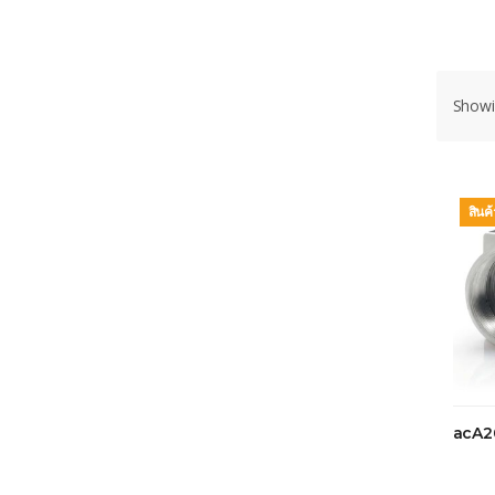
Showin
สินค
acA2