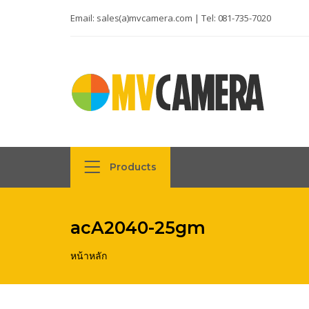
Email:
sales(a)mvcamera.com
| Tel:
081-735-7020
Products
acA2040-25gm
หน้าหลัก