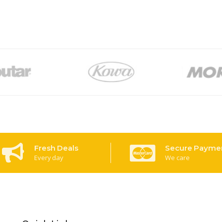
Fresh Deals
Secure Payme
Every day
We care