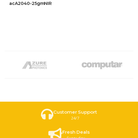
ให้
acA2040-25gmNIR
คะแนน
4.44
ตั้งแต่ 1-
5 คะแนน
Customer Support
24/7
Fresh Deals
Every day