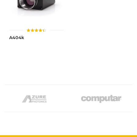
ให้
A404k
คะแนน
4.36
ตั้งแต่ 1-
5
คะแนน