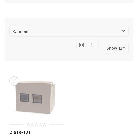
0
Blaze-101
out
of