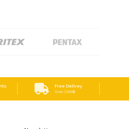
nts
Free Delivey
Over 3,000฿