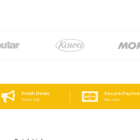
Fresh Deals
Secure Payme
Every day
We care