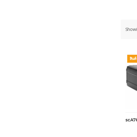
Showin
สินค
scA7