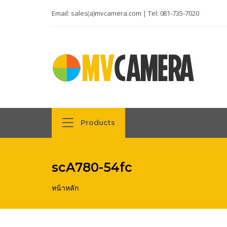
Email:
sales(a)mvcamera.com
| Tel:
081-735-7020
Products
scA780-54fc
หน้าหลัก