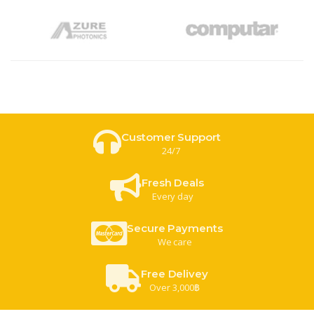
Customer Support
24/7
Fresh Deals
Every day
Secure Payments
We care
Free Delivey
Over 3,000฿