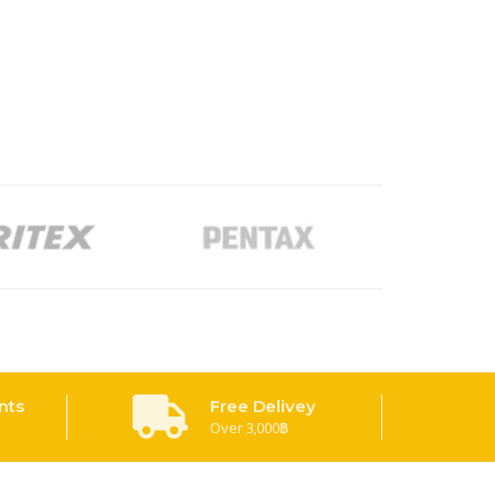
nts
Free Delivey
Over 3,000฿