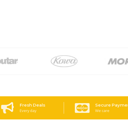
Fresh Deals
Secure Payme
Every day
We care