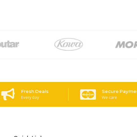
Fresh Deals
Secure Payme
Every day
We care