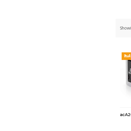
Showin
สินค
acA2