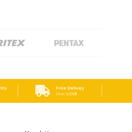
nts
Free Delivey
Over 3,000฿