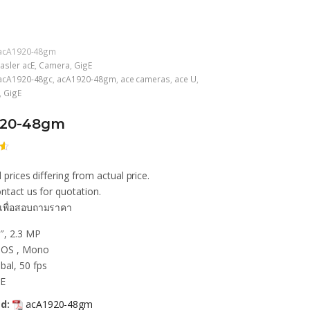
acA1920-48gm
asler acE
,
Camera
,
GigE
acA1920-48gc
,
acA1920-48gm
,
ace cameras
,
ace U
,
,
GigE
920-48gm
 prices differing from actual price.
ก
น
ntact us for quotation.
เพื่อสอบถามราคา
า
″, 2.3 MP
OS , Mono
bal, 50 fps
gE
d:
acA1920-48gm