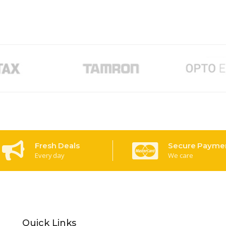
Fresh Deals
Secure Payme
Every day
We care
Quick Links