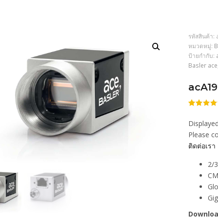
รหัสสินค้า:
หมวดหมู่:
B
ป้ายกำกับ:
Basler ace
acA1
ให้
206
คะแนน
Displayed
4.47
จา
5 คะแน
Please co
เต็มบน
ติดต่อเรา
การให้
คะแนน
ของลูกค้
2/3
CM
Glo
Gi
Downloa