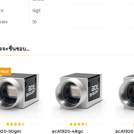
ce
GigE
rate
50
จจะชื่นชอบ…
้าหมด
ให้
ให้
920-50gm
acA1920-48gc
acA192
คะแนน
คะแนน