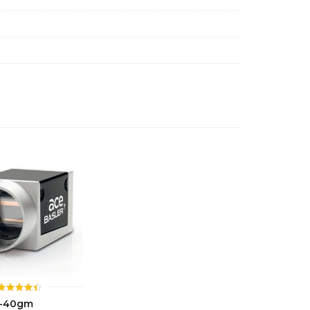
ให้
0-40gm
คะแนน