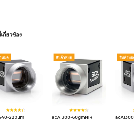
4.50
4.41
ตั้งแต่ 1-
ตั้งแต่ 1-
5 คะแนน
5 คะแนน
่เกี่ยวข้อง
้าหมด
สินค้าหมด
สินค้าหม
ให้
ให้
440-220um
acA1300-60gmNIR
acA1300
คะแนน
คะแนน
4.47
4.43
ตั้งแต่ 1-
ตั้งแต่ 1-
5 คะแนน
5 คะแนน