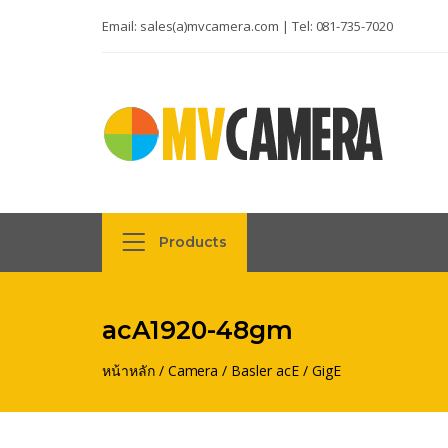
Email:
sales(a)mvcamera.com
| Tel:
081-735-7020
Products
acA1920-48gm
หน้าหลัก
/
Camera
/
Basler acE
/
GigE