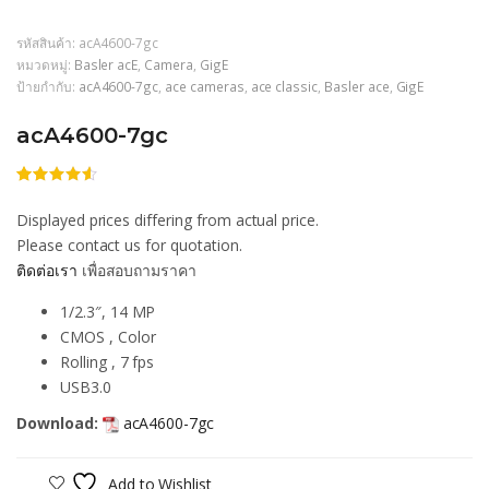
รหัสสินค้า:
acA4600-7gc
หมวดหมู่:
Basler acE
,
Camera
,
GigE
ป้ายกำกับ:
acA4600-7gc
,
ace cameras
,
ace classic
,
Basler ace
,
GigE
acA4600-7gc
ให้
206
คะแนน
Displayed prices differing from actual price.
4.48
จาก
5 คะแนน
Please contact us for quotation.
เต็มบน
ติดต่อเรา
เพื่อสอบถามราคา
การให้
คะแนน
ของลูกค้า
1/2.3″, 14 MP
CMOS , Color
Rolling , 7 fps
USB3.0
Download:
acA4600-7gc
Add to Wishlist