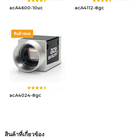
ให้
ให้
acA4600-10uc
acA4112-8gc
คะแนน
คะแนน
4.46
4.45
ตั้งแต่ 1-
ตั้งแต่ 1-
5 คะแนน
5 คะแนน
สินค้าหมด
ให้
acA4024-8gc
คะแนน
4.46
ตั้งแต่ 1-
5 คะแนน
สินค้าที่เกี่ยวข้อง