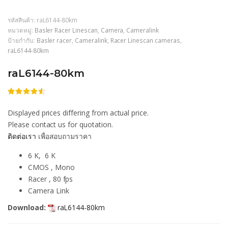
รหัสสินค้า:
raL6144-80km
หมวดหมู่:
Basler Racer Linescan
,
Camera
,
Cameralink
ป้ายกำกับ:
Basler racer
,
Cameralink
,
Racer Linescan cameras
,
raL6144-80km
raL6144-80km
ให้
206
คะแนน
Displayed prices differing from actual price.
4.53
จาก
5 คะแนน
Please contact us for quotation.
เต็มบน
ติดต่อเรา
เพื่อสอบถามราคา
การให้
คะแนน
ของลูกค้า
6 K, 6 K
CMOS , Mono
Racer , 80 fps
Camera Link
Download:
raL6144-80km