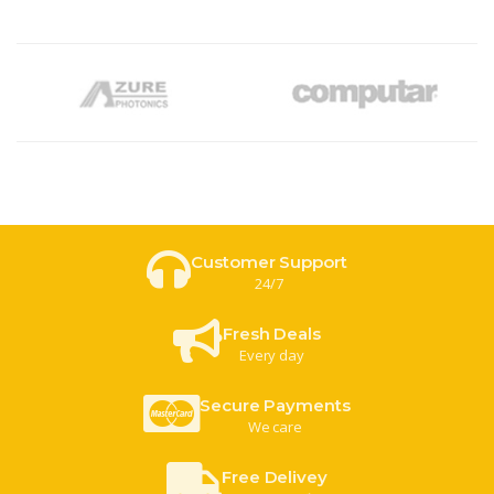
Customer Support
24/7
Fresh Deals
Every day
Secure Payments
We care
Free Delivey