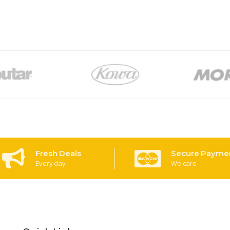
Fresh Deals
Secure Payme
Every day
We care