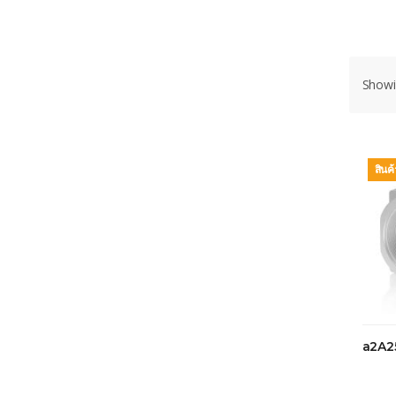
Showin
สินค
a2A2