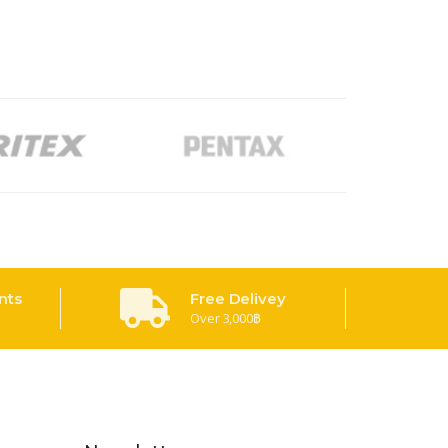
nts
Free Delivey
Over 3,000฿