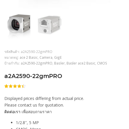
รหัสสินค้า:
a2A2590-22gmPRO
หมวดหมู่:
ace 2 Basic
,
Camera
,
GigE
ป้ายกำกับ:
a2A2590-22gmPRO
,
Basler
,
Basler ace2 Basic
,
CMOS
a2A2590-22gmPRO
ให้
74
คะแนน
Displayed prices differing from actual price.
4.35
จาก
5
Please contact us for quotation.
คะแนน
ติดต่อเรา
เพื่อสอบถามราคา
เต็มบน
การให้
คะแนน
1/2.8″, 5 MP
ของ
ลูกค้า