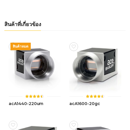
5 คะแนน
5 คะแนน
สินค้าที่เกี่ยวข้อง
สินค้าหมด
ให้
ให้
acA1440-220um
acA1600-20gc
คะแนน
คะแนน
4.47
4.46
ตั้งแต่ 1-
ตั้งแต่ 1-
5 คะแนน
5 คะแนน