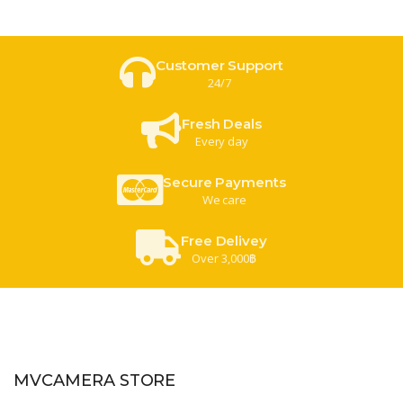
Customer Support
24/7
Fresh Deals
Every day
Secure Payments
We care
Free Delivey
Over 3,000฿
MVCAMERA STORE