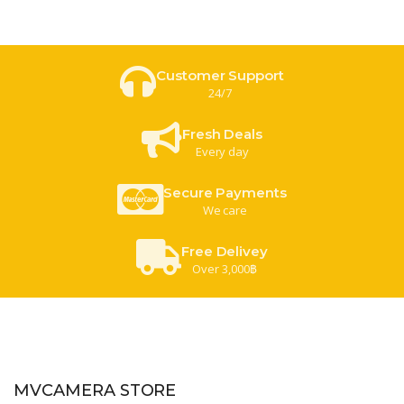
Customer Support
24/7
Fresh Deals
Every day
Secure Payments
We care
Free Delivey
Over 3,000฿
MVCAMERA STORE