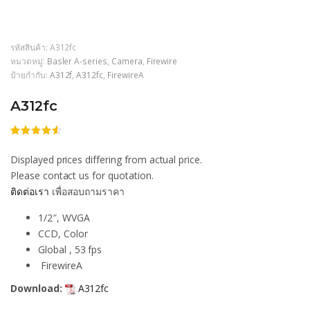
รหัสสินค้า:
A312fc
หมวดหมู่:
Basler A-series
,
Camera
,
Firewire
ป้ายกำกับ:
A312f
,
A312fc
,
FirewireA
A312fc
ให้
206
คะแนน
Displayed prices differing from actual price.
4.50
จาก
5 คะแนน
Please contact us for quotation.
เต็มบน
ติดต่อเรา
เพื่อสอบถามราคา
การให้
คะแนน
ของลูกค้า
1/2″, WVGA
CCD, Color
Global , 53 fps
FirewireA
Download:
A312fc