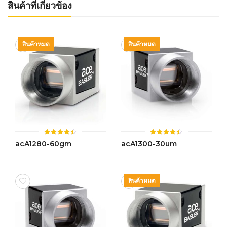
สินค้าที่เกี่ยวข้อง
สินค้าหมด
สินค้าหมด
ให้
ให้
acA1280-60gm
acA1300-30um
คะแนน
คะแนน
4.42
4.46
ตั้งแต่ 1-
ตั้งแต่ 1-
5 คะแนน
5 คะแนน
สินค้าหมด