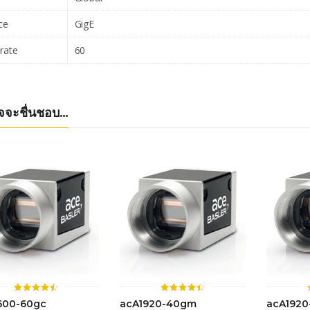
ce
GigE
rate
60
จจะชื่นชอบ…
ให้
ให้
600-60gc
acA1920-40gm
acA192
คะแนน
คะแนน