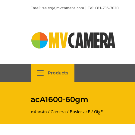
Email:
sales(a)mvcamera.com
| Tel:
081-735-7020
Products
acA1600-60gm
หน้าหลัก
/
Camera
/
Basler acE
/
GigE