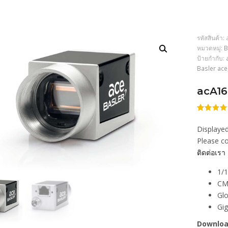
รหัสสินค้า:
หมวดหมู่:
B
ป้ายกำกับ:
Basler ace
acA1
ให้
206
คะแนน
Displayed
4.52
จา
5 คะแน
Please co
เต็มบน
ติดต่อเรา
การให้
คะแนน
ของลูกค้
1/1
CM
Glo
Gi
Downloa