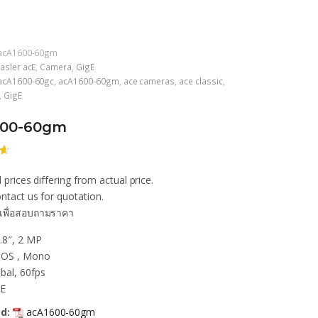
acA1600-60gm
asler acE
,
Camera
,
GigE
acA1600-60gc
,
acA1600-60gm
,
ace cameras
,
ace classic
,
,
GigE
600-60gm
 prices differing from actual price.
ก
น
ntact us for quotation.
เพื่อสอบถามราคา
า
.8″, 2 MP
OS , Mono
bal, 60fps
gE
d:
acA1600-60gm