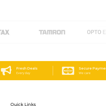
Fresh Deals
Secure Payme
Every day
We care
Quick Links