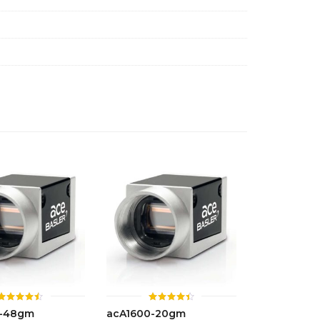
ให้
ให้
0-48gm
acA1600-20gm
คะแนน
คะแนน