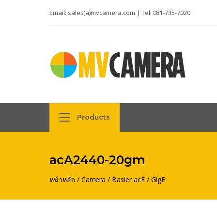
Email:
sales(a)mvcamera.com
| Tel:
081-735-7020
Products
acA2440-20gm
หน้าหลัก
/
Camera
/
Basler acE
/
GigE