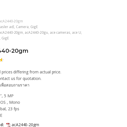
acA2440-20gm
asler acE
,
Camera
,
GigE
acA2440-20gm
,
acA2440-20gแ
,
ace cameras
,
ace U
,
,
GigE
440-20gm
 prices differing from actual price.
ก
น
ntact us for quotation.
เพื่อสอบถามราคา
า
″, 5 MP
OS , Mono
bal, 23 fps
gE
d:
acA2440-20gm