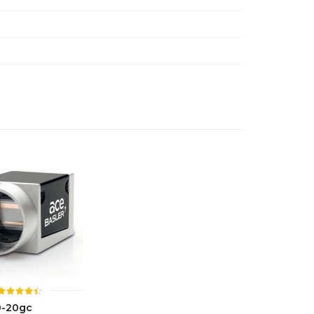
ให้
0-20gc
คะแนน