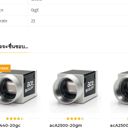
ce
GigE
rate
23
จจะชื่นชอบ…
้าหมด
ให้
ให้
440-20gc
acA2500-20gm
acA250
คะแนน
คะแนน