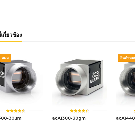
4.41
4.42
ตั้งแต่ 1-
ตั้งแต่ 1-
5 คะแนน
5 คะแนน
่เกี่ยวข้อง
้าหมด
สินค้าหม
ให้
ให้
300-30um
acA1300-30gm
acA144
คะแนน
คะแนน
4.46
4.48
ตั้งแต่ 1-
ตั้งแต่ 1-
5 คะแนน
5 คะแนน