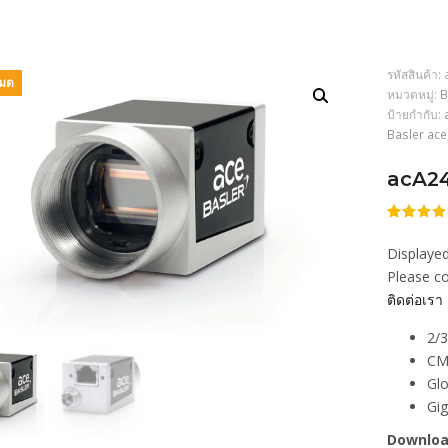
รหัสสินค้า:
หมด
หมวดหมู่:
B
ป้ายกำกับ:
Basler ace
acA2
ให้
206
คะแนน
Displayed
4.47
จา
5 คะแน
Please co
เต็มบน
ติดต่อเรา
การให้
คะแนน
ของลูกค้
2/3
CM
Glo
Gi
Downloa