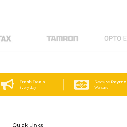
Fresh Deals
Secure Payme
Every day
We care
Quick Links