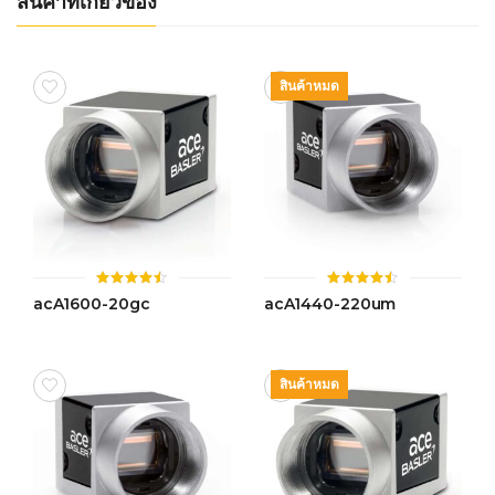
สินค้าที่เกี่ยวข้อง
สินค้าหมด
ให้
ให้
acA1600-20gc
acA1440-220um
คะแนน
คะแนน
4.46
4.47
ตั้งแต่ 1-
ตั้งแต่ 1-
5 คะแนน
5 คะแนน
สินค้าหมด