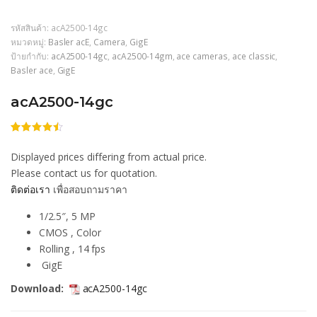
รหัสสินค้า:
acA2500-14gc
หมวดหมู่:
Basler acE
,
Camera
,
GigE
ป้ายกำกับ:
acA2500-14gc
,
acA2500-14gm
,
ace cameras
,
ace classic
,
Basler ace
,
GigE
acA2500-14gc
ให้
206
คะแนน
Displayed prices differing from actual price.
4.42
จาก
5
Please contact us for quotation.
คะแนน
ติดต่อเรา
เพื่อสอบถามราคา
เต็มบน
การให้
คะแนน
1/2.5″, 5 MP
ของลูกค้า
CMOS , Color
Rolling , 14 fps
GigE
Download:
acA2500-14gc