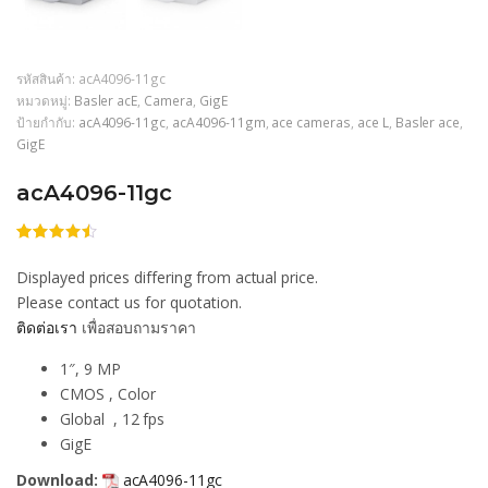
รหัสสินค้า:
acA4096-11gc
หมวดหมู่:
Basler acE
,
Camera
,
GigE
ป้ายกำกับ:
acA4096-11gc
,
acA4096-11gm
,
ace cameras
,
ace L
,
Basler ace
,
GigE
acA4096-11gc
ให้
206
คะแนน
Displayed prices differing from actual price.
4.44
จาก
5 คะแนน
Please contact us for quotation.
เต็มบน
ติดต่อเรา
เพื่อสอบถามราคา
การให้
คะแนน
ของลูกค้า
1″, 9 MP
CMOS , Color
Global , 12 fps
GigE
Download:
acA4096-11gc