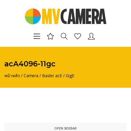
acA4096-11gc
หน้าหลัก
/
Camera
/
Basler acE
/
GigE
OPEN SIDEBAR