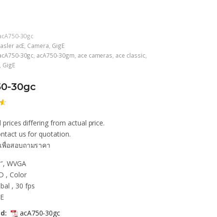
acA750-30gc
asler acE
,
Camera
,
GigE
acA750-30gc
,
acA750-30gm
,
ace cameras
,
ace classic
,
,
GigE
50-30gc
 prices differing from actual price.
ก
น
ntact us for quotation.
เพื่อสอบถามราคา
า
3″, WVGA
 , Color
bal , 30 fps
gE
d:
acA750-30gc