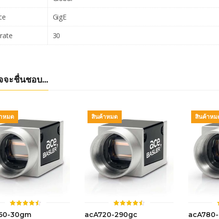
ce
GigE
rate
30
จจะชื่นชอบ…
้าหมด
สินค้าหมด
สินค้าหม
ให้
ให้
50-30gm
acA720-290gc
acA780-
คะแนน
คะแนน