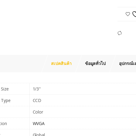
Com
สเปคสินค้า
ข้อมูลทั่วไป
อุปกรณ์เ
 Size
1/3"
 Type
CCD
Color
tion
WVGA
r
Global