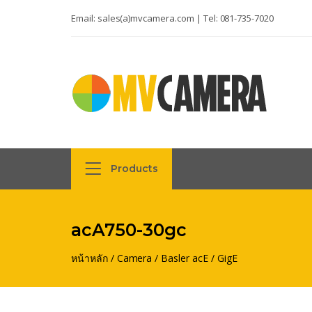
Email:
sales(a)mvcamera.com
| Tel:
081-735-7020
Products
acA750-30gc
หน้าหลัก
/
Camera
/
Basler acE
/
GigE