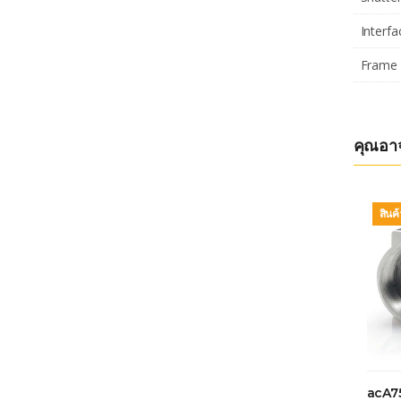
Interfa
Frame 
คุณอา
สินค
acA7