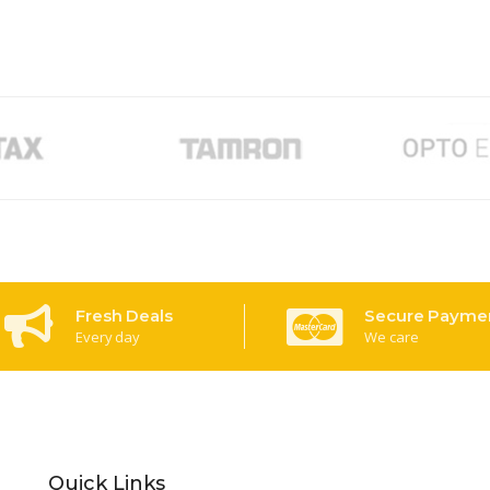
Fresh Deals
Secure Payme
Every day
We care
Quick Links