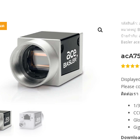
รหัสสินค้า:
หมด
หมวดหมู่:
B
ป้ายกำกับ:
Basler ace
acA7
ให้
206
คะแนน
Displayed
4.46
จา
5 คะแน
Please co
เต็มบน
ติดต่อเรา
การให้
คะแนน
ของลูกค้
1/
CCD
Glo
Gi
Downloa