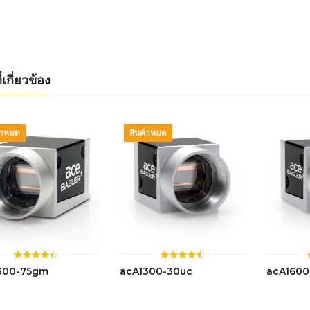
4.44
4.45
ตั้งแต่ 1-
ตั้งแต่ 1-
5 คะแนน
5 คะแนน
่เกี่ยวข้อง
้าหมด
สินค้าหมด
ให้
ให้
300-75gm
acA1300-30uc
acA160
คะแนน
คะแนน
4.42
4.46
ตั้งแต่ 1-
ตั้งแต่ 1-
5 คะแนน
5 คะแนน