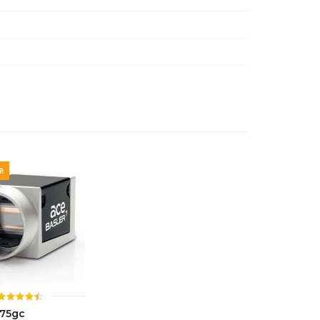
ด
ให้
75gc
คะแนน