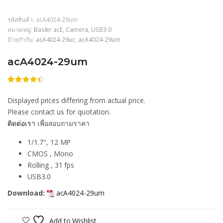
รหัสสินค้า:
acA4024-29um
หมวดหมู่:
Basler acE
,
Camera
,
USB3.0
ป้ายกำกับ:
acA4024-29uc
,
acA4024-29um
acA4024-29um
ให้
206
คะแนน
Displayed prices differing from actual price.
4.37
จาก
5
Please contact us for quotation.
คะแนน
ติดต่อเรา
เพื่อสอบถามราคา
เต็มบน
การให้
คะแนน
1/1.7″, 12 MP
ของลูกค้า
CMOS , Mono
Rolling , 31 fps
USB3.0
Download:
acA4024-29um
Add to Wishlist