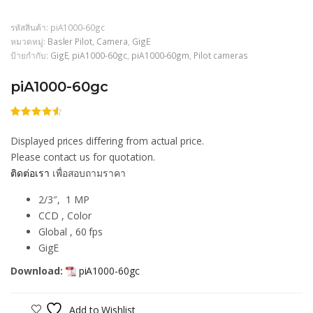
รหัสสินค้า:
piA1000-60gc
หมวดหมู่:
Basler Pilot
,
Camera
,
GigE
ป้ายกำกับ:
GigE
,
piA1000-60gc
,
piA1000-60gm
,
Pilot cameras
piA1000-60gc
ให้
206
คะแนน
Displayed prices differing from actual price.
4.51
จาก
5 คะแนน
Please contact us for quotation.
เต็มบน
ติดต่อเรา
เพื่อสอบถามราคา
การให้
คะแนน
ของลูกค้า
2/3″, 1 MP
CCD , Color
Global , 60 fps
GigE
Download:
piA1000-60gc
Add to Wishlist