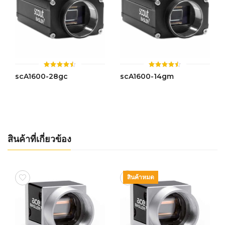
ให้
ให้
scA1600-28gc
scA1600-14gm
คะแนน
คะแนน
4.49
4.44
ตั้งแต่ 1-
ตั้งแต่ 1-
5 คะแนน
5 คะแนน
สินค้าที่เกี่ยวข้อง
สินค้าหมด