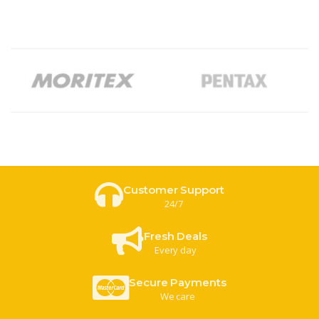
Customer Support
24/7
Fresh Deals
Every day
Secure Payments
We care