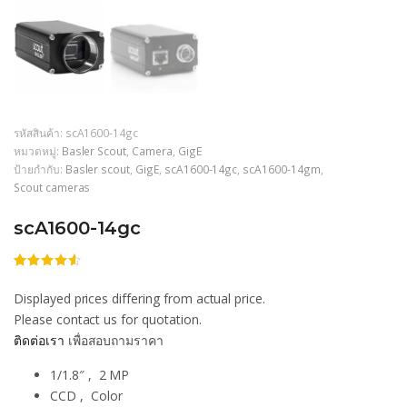
รหัสสินค้า:
scA1600-14gc
หมวดหมู่:
Basler Scout
,
Camera
,
GigE
ป้ายกำกับ:
Basler scout
,
GigE
,
scA1600-14gc
,
scA1600-14gm
,
Scout cameras
scA1600-14gc
ให้
206
คะแนน
Displayed prices differing from actual price.
4.50
จาก
5 คะแนน
Please contact us for quotation.
เต็มบน
ติดต่อเรา
เพื่อสอบถามราคา
การให้
คะแนน
ของลูกค้า
1/1.8″ , 2 MP
CCD , Color