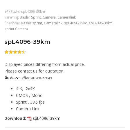
รหัสสินค้า:
spL4096-39km
หมวดหมู่:
Basler Sprint
,
Camera
,
Cameralink
ป้ายกำกับ:
Basler sprint
,
Cameralink
,
spL4096-39kc
,
spL4096-39km
,
sprint Camera
spL4096-39km
ให้
206
คะแนน
Displayed prices differing from actual price.
4.38
จาก
5
Please contact us for quotation.
คะแนน
ติดต่อเรา
เพื่อสอบถามราคา
เต็มบน
การให้
คะแนน
4 K, 2x4K
ของลูกค้า
CMOS , Mono
Sprint , 38.6 fps
Camera Link
Download:
spL4096-39km