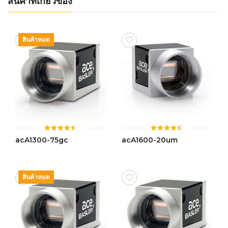
สินค้าที่เกี่ยวข้อง
สินค้าหมด
ให้
ให้
acA1300-75gc
acA1600-20um
คะแนน
คะแนน
4.50
4.45
ตั้งแต่ 1-
ตั้งแต่ 1-
5 คะแนน
5 คะแนน
สินค้าหมด