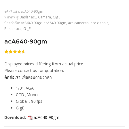
รหัสสินค้า:
acA640-90gm
หมวดหมู่:
Basler acE
,
Camera
,
GigE
ป้ายกำกับ:
acA640-90gc
,
acA640-90gm
,
ace cameras
,
ace classic
,
Basler ace
,
GigE
acA640-90gm
ให้
206
คะแนน
Displayed prices differing from actual price.
4.45
จาก
5 คะแนน
Please contact us for quotation.
เต็มบน
ติดต่อเรา
เพื่อสอบถามราคา
การให้
คะแนน
ของลูกค้า
1/3″, VGA
CCD ,Mono
Global , 90 fps
GigE
Download:
acA640-90gm