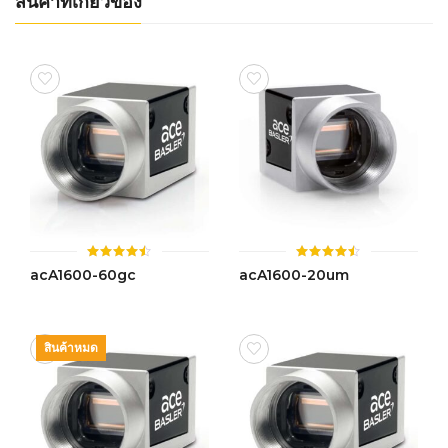
สินค้าที่เกี่ยวข้อง
ให้
ให้
acA1600-60gc
acA1600-20um
คะแนน
คะแนน
4.50
4.45
ตั้งแต่ 1-
ตั้งแต่ 1-
5 คะแนน
5 คะแนน
สินค้าหมด