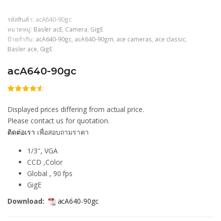
รหัสสินค้า:
acA640-90gc
หมวดหมู่:
Basler acE
,
Camera
,
GigE
ป้ายกำกับ:
acA640-90gc
,
acA640-90gm
,
ace cameras
,
ace classic
,
Basler ace
,
GigE
acA640-90gc
ให้
206
คะแนน
Displayed prices differing from actual price.
4.52
จาก
5 คะแนน
Please contact us for quotation.
เต็มบน
ติดต่อเรา
เพื่อสอบถามราคา
การให้
คะแนน
ของลูกค้า
1/3″, VGA
CCD ,Color
Global , 90 fps
GigE
Download:
acA640-90gc