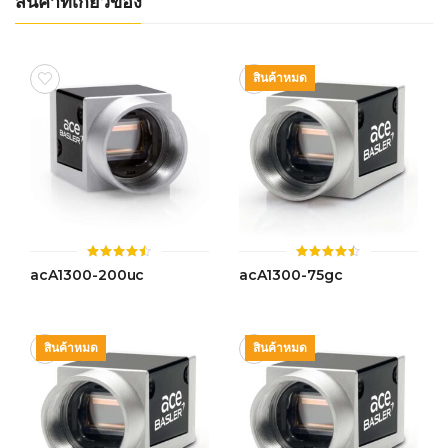
สินค้าที่เกี่ยวข้อง
สินค้าหมด
ให้
ให้
acA1300-200uc
acA1300-75gc
คะแนน
คะแนน
4.49
4.50
ตั้งแต่ 1-
ตั้งแต่ 1-
5 คะแนน
5 คะแนน
สินค้าหมด
สินค้าหมด