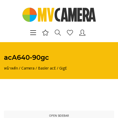
acA640-90gc
หน้าหลัก
/
Camera
/
Basler acE
/
GigE
OPEN SIDEBAR