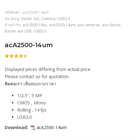
รหัสสินค้า:
acA2500-14um
หมวดหมู่:
Basler acE
,
Camera
,
USB3.0
ป้ายกำกับ:
acA2500-14uc
,
acA2500-14um
,
ace cameras
,
ace classic
,
Basler ace USB
,
USB3.0
acA2500-14um
ให้
206
คะแนน
Displayed prices differing from actual price.
4.46
จาก
5 คะแนน
Please contact us for quotation.
เต็มบน
ติดต่อเรา
เพื่อสอบถามราคา
การให้
คะแนน
ของลูกค้า
1/2.5″, 5 MP
CMOS , Mono
Rolling , 14 fps
USB3.0
Download:
acA2500-14um