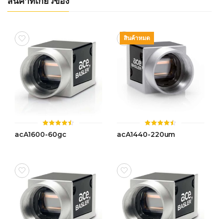
สินค้าที่เกี่ยวข้อง
สินค้าหมด
ให้
ให้
acA1600-60gc
acA1440-220um
คะแนน
คะแนน
4.50
4.47
ตั้งแต่ 1-
ตั้งแต่ 1-
5 คะแนน
5 คะแนน