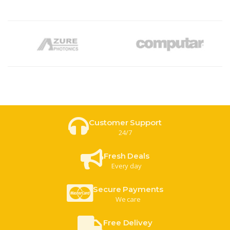
Customer Support
24/7
Fresh Deals
Every day
Secure Payments
We care
Free Delivey