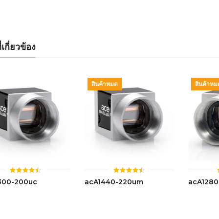
ตั้งแต่ 1-
ตั้งแต่ 1-
5 คะแนน
5 คะแนน
่เกี่ยวข้อง
สินค้าหมด
สินค้าหม
ให้
ให้
300-200uc
acA1440-220um
acA1280
คะแนน
คะแนน
4.49
4.47
ตั้งแต่ 1-
ตั้งแต่ 1-
5 คะแนน
5 คะแนน