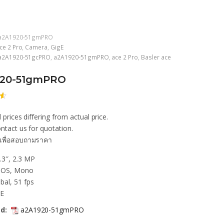
a2A1920-51gmPRO
ce 2 Pro
,
Camera
,
GigE
a2A1920-51gcPRO
,
a2A1920-51gmPRO
,
ace 2 Pro
,
Basler ace
920-51gmPRO
 prices differing from actual price.
ก
น
ntact us for quotation.
เพื่อสอบถามราคา
า
.3″, 2.3 MP
OS, Mono
bal, 51 fps
gE
d:
a2A1920-51gmPRO