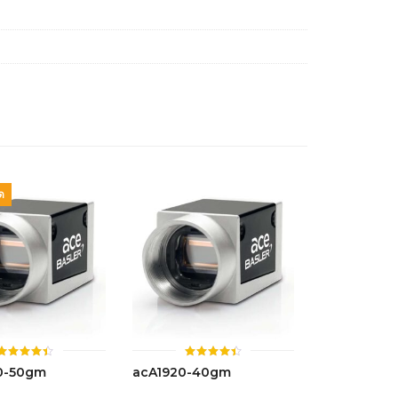
ด
ให้
ให้
0-50gm
acA1920-40gm
คะแนน
คะแนน
4.43
4.41