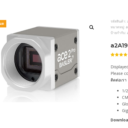
รหัสสินค้า:
หมด
หมวดหมู่:
a
ป้ายกำกับ:
a2A1
ให้
206
คะแนน
Displayed
4.46
จา
5 คะแน
Please co
เต็มบน
ติดต่อเรา
การให้
คะแนน
ของลูกค้
1/2
CM
Glo
Gi
Downloa