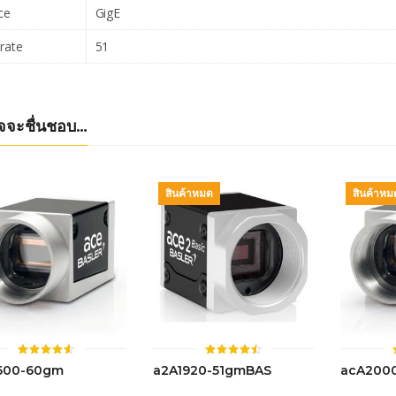
ce
GigE
rate
51
จจะชื่นชอบ…
สินค้าหมด
สินค้าหม
ให้
ให้
600-60gm
a2A1920-51gmBAS
acA200
คะแนน
คะแนน
4.52
4.51