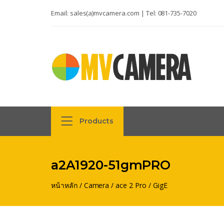
Email:
sales(a)mvcamera.com
| Tel:
081-735-7020
Products
a2A1920-51gmPRO
หน้าหลัก
/
Camera
/
ace 2 Pro
/
GigE