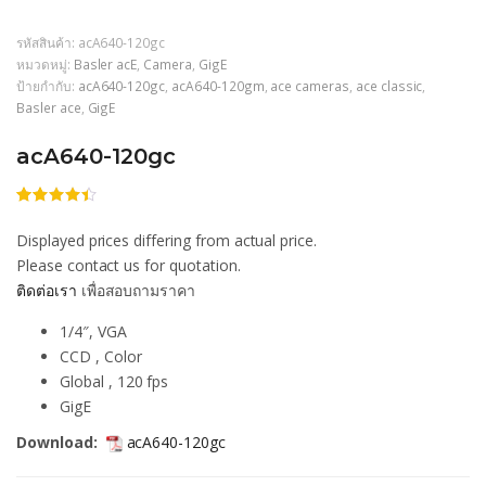
รหัสสินค้า:
acA640-120gc
หมวดหมู่:
Basler acE
,
Camera
,
GigE
ป้ายกำกับ:
acA640-120gc
,
acA640-120gm
,
ace cameras
,
ace classic
,
Basler ace
,
GigE
acA640-120gc
ให้
206
คะแนน
Displayed prices differing from actual price.
4.37
จาก
5
Please contact us for quotation.
คะแนน
ติดต่อเรา
เพื่อสอบถามราคา
เต็มบน
การให้
คะแนน
1/4″, VGA
ของลูกค้า
CCD , Color
Global , 120 fps
GigE
Download:
acA640-120gc