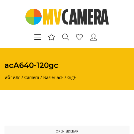
acA640-120gc
หน้าหลัก
/
Camera
/
Basler acE
/
GigE
OPEN SIDEBAR