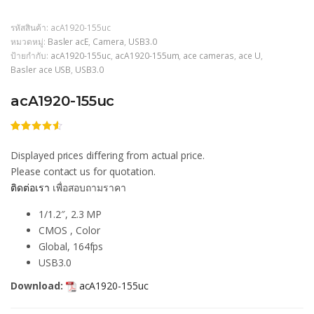
รหัสสินค้า:
acA1920-155uc
หมวดหมู่:
Basler acE
,
Camera
,
USB3.0
ป้ายกำกับ:
acA1920-155uc
,
acA1920-155um
,
ace cameras
,
ace U
,
Basler ace USB
,
USB3.0
acA1920-155uc
ให้
206
คะแนน
Displayed prices differing from actual price.
4.50
จาก
5 คะแนน
Please contact us for quotation.
เต็มบน
ติดต่อเรา
เพื่อสอบถามราคา
การให้
คะแนน
ของลูกค้า
1/1.2″, 2.3 MP
CMOS , Color
Global, 164fps
USB3.0
Download:
acA1920-155uc