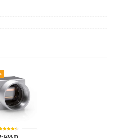
ด
ให้
0-120um
คะแนน