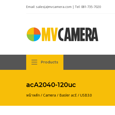
Email:
sales(a)mvcamera.com
| Tel:
081-735-7020
Products
acA2040-120uc
หน้าหลัก
/
Camera
/
Basler acE
/
USB3.0