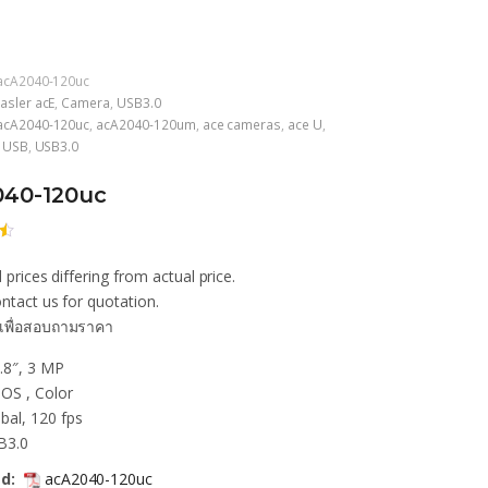
acA2040-120uc
asler acE
,
Camera
,
USB3.0
acA2040-120uc
,
acA2040-120um
,
ace cameras
,
ace U
,
e USB
,
USB3.0
040-120uc
 prices differing from actual price.
ก
น
ntact us for quotation.
เพื่อสอบถามราคา
า
.8″, 3 MP
OS , Color
bal, 120 fps
B3.0
d:
acA2040-120uc