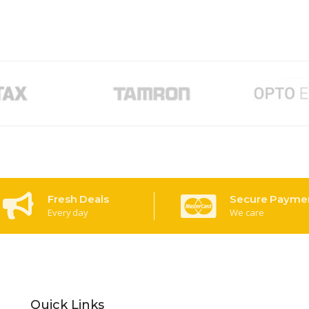
Fresh Deals
Secure Payme
Every day
We care
Quick Links