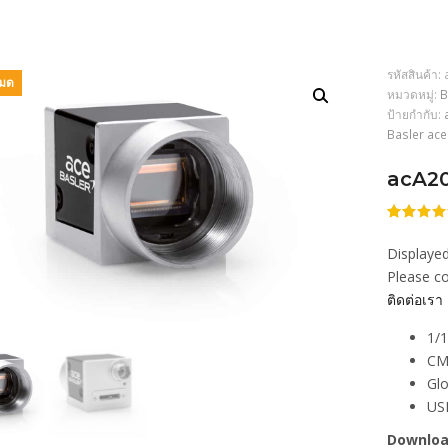
รหัสสินค้า:
หมด
หมวดหมู่:
B
ป้ายกำกับ:
Basler ac
acA2
ให้
206
คะแนน
Displayed
4.45
จา
5 คะแน
Please co
เต็มบน
ติดต่อเรา
การให้
คะแนน
ของลูกค้
1/1
CM
Glo
US
Downloa