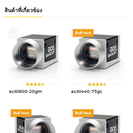
สินค้าที่เกี่ยวข้อง
สินค้าหมด
ให้
ให้
acA1600-20gm
acA1440-73gc
คะแนน
คะแนน
4.44
4.49
ตั้งแต่ 1-
ตั้งแต่ 1-
5 คะแนน
5 คะแนน
สินค้าหมด
สินค้าหมด