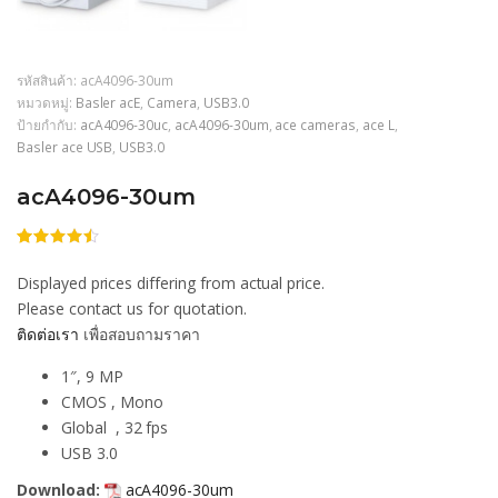
รหัสสินค้า:
acA4096-30um
หมวดหมู่:
Basler acE
,
Camera
,
USB3.0
ป้ายกำกับ:
acA4096-30uc
,
acA4096-30um
,
ace cameras
,
ace L
,
Basler ace USB
,
USB3.0
acA4096-30um
ให้
206
คะแนน
Displayed prices differing from actual price.
4.46
จาก
5 คะแนน
Please contact us for quotation.
เต็มบน
ติดต่อเรา
เพื่อสอบถามราคา
การให้
คะแนน
ของลูกค้า
1″, 9 MP
CMOS , Mono
Global , 32 fps
USB 3.0
Download:
acA4096-30um