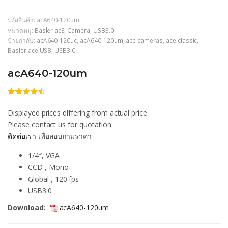
รหัสสินค้า:
acA640-120um
หมวดหมู่:
Basler acE
,
Camera
,
USB3.0
ป้ายกำกับ:
acA640-120uc
,
acA640-120um
,
ace cameras
,
ace classic
,
Basler ace USB
,
USB3.0
acA640-120um
ให้
206
คะแนน
Displayed prices differing from actual price.
4.46
จาก
5 คะแนน
Please contact us for quotation.
เต็มบน
ติดต่อเรา
เพื่อสอบถามราคา
การให้
คะแนน
ของลูกค้า
1/4″, VGA
CCD , Mono
Global , 120 fps
USB3.0
Download:
acA640-120um