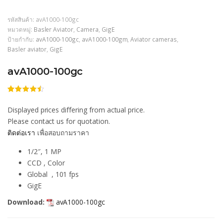
รหัสสินค้า:
avA1000-100gc
หมวดหมู่:
Basler Aviator
,
Camera
,
GigE
ป้ายกำกับ:
avA1000-100gc
,
avA1000-100gm
,
Aviator cameras
,
Basler aviator
,
GigE
avA1000-100gc
ให้
206
คะแนน
Displayed prices differing from actual price.
4.44
จาก
5 คะแนน
Please contact us for quotation.
เต็มบน
ติดต่อเรา
เพื่อสอบถามราคา
การให้
คะแนน
ของลูกค้า
1/2″, 1 MP
CCD , Color
Global , 101 fps
GigE
Download:
avA1000-100gc