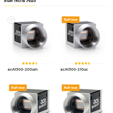
สินค้าที่เกี่ยวข้อง
สินค้าหมด
ให้
ให้
acA1300-200um
acA1300-210uc
คะแนน
คะแนน
4.50
4.51
ตั้งแต่ 1-
ตั้งแต่ 1-
5 คะแนน
5 คะแนน
สินค้าหมด
สินค้าหมด