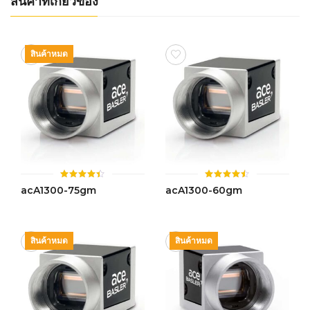
สินค้าที่เกี่ยวข้อง
สินค้าหมด
ให้
ให้
acA1300-75gm
acA1300-60gm
คะแนน
คะแนน
4.42
4.49
ตั้งแต่ 1-
ตั้งแต่ 1-
5 คะแนน
5 คะแนน
สินค้าหมด
สินค้าหมด