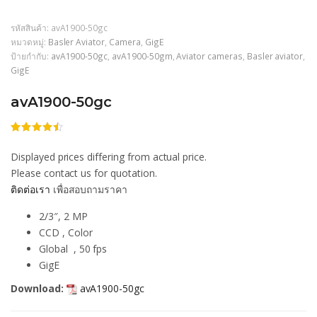
รหัสสินค้า:
avA1900-50gc
หมวดหมู่:
Basler Aviator
,
Camera
,
GigE
ป้ายกำกับ:
avA1900-50gc
,
avA1900-50gm
,
Aviator cameras
,
Basler aviator
,
GigE
avA1900-50gc
ให้
206
คะแนน
Displayed prices differing from actual price.
4.44
จาก
5 คะแนน
Please contact us for quotation.
เต็มบน
ติดต่อเรา
เพื่อสอบถามราคา
การให้
คะแนน
ของลูกค้า
2/3″, 2 MP
CCD , Color
Global , 50 fps
GigE
Download:
avA1900-50gc