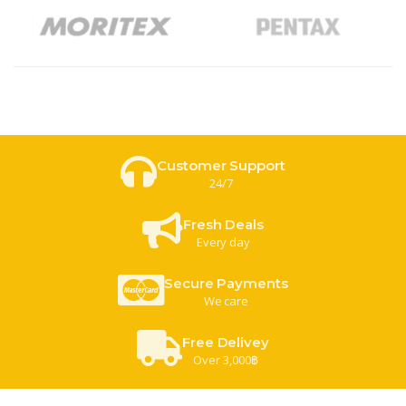
Customer Support
24/7
Fresh Deals
Every day
Secure Payments
We care
Free Delivey
Over 3,000฿