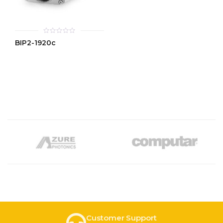
0
BIP2-1920c
out
of
5
Customer Support