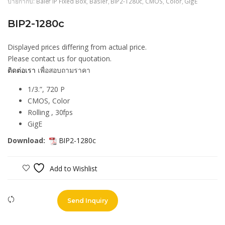
ป้ายกำกับ:
Baler IP Fixed Box
,
Basler
,
BIP2-1280c
,
CMOS
,
Color
,
GigE
BIP2-1280c
Displayed prices differing from actual price.
Please contact us for quotation.
ติดต่อเรา
เพื่อสอบถามราคา
1/3.”, 720 P
CMOS, Color
Rolling , 30fps
GigE
Download:
BIP2-1280c
Add to Wishlist
Compare
Send Inquiry