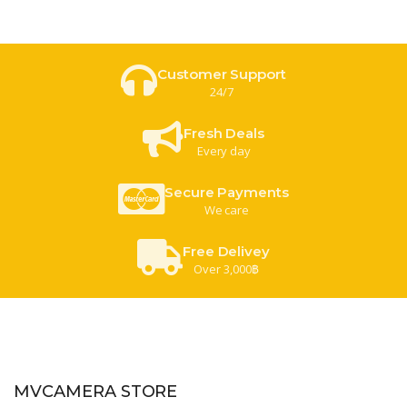
Customer Support
24/7
Fresh Deals
Every day
Secure Payments
We care
Free Delivey
Over 3,000฿
MVCAMERA STORE