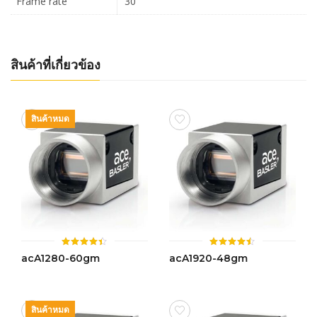
Frame rate
30
สินค้าที่เกี่ยวข้อง
สินค้าหมด
ให้
ให้
acA1280-60gm
acA1920-48gm
คะแนน
คะแนน
4.42
4.47
ตั้งแต่ 1-
ตั้งแต่ 1-
5 คะแนน
5 คะแนน
สินค้าหมด