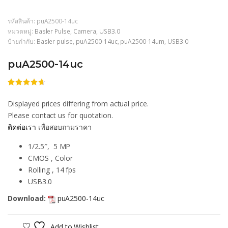
รหัสสินค้า:
puA2500-14uc
หมวดหมู่:
Basler Pulse
,
Camera
,
USB3.0
ป้ายกำกับ:
Basler pulse
,
puA2500-14uc
,
puA2500-14um
,
USB3.0
puA2500-14uc
ให้
206
คะแนน
Displayed prices differing from actual price.
4.55
จาก
5 คะแนน
Please contact us for quotation.
เต็มบน
ติดต่อเรา
เพื่อสอบถามราคา
การให้
คะแนน
ของลูกค้า
1/2.5″, 5 MP
CMOS , Color
Rolling , 14 fps
USB3.0
Download:
puA2500-14uc
Add to Wishlist