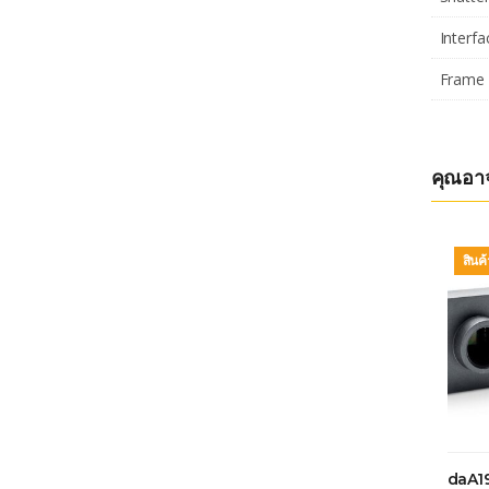
Interfa
Frame 
คุณอา
สินค
daA1