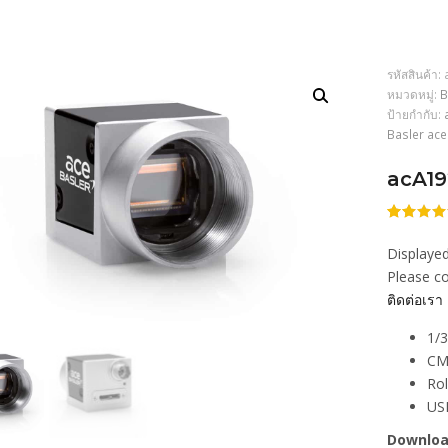
รหัสสินค้า:
หมวดหมู่:
B
ป้ายกำกับ:
Basler ac
acA19
ให้
206
คะแนน
Displayed
4.49
จา
5 คะแน
Please co
เต็มบน
ติดต่อเรา
การให้
คะแนน
ของลูกค้
1/3
CM
Rol
US
Downloa