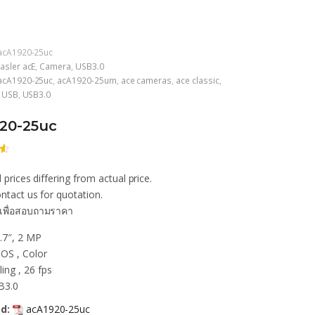
acA1920-25uc
asler acE
,
Camera
,
USB3.0
acA1920-25uc
,
acA1920-25um
,
ace cameras
,
ace classic
,
e USB
,
USB3.0
20-25uc
 prices differing from actual price.
ก
น
ntact us for quotation.
เพื่อสอบถามราคา
า
.7″, 2 MP
OS , Color
ling , 26 fps
B3.0
d:
acA1920-25uc