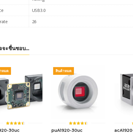
ce
USB3.0
rate
26
จจะชื่นชอบ…
้าหมด
สินค้าหมด
ให้
ให้
920-30uc
puA1920-30uc
acA1920
คะแนน
คะแนน