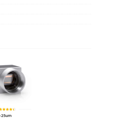
ให้
-25um
คะแนน