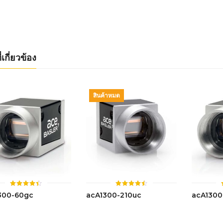
4.50
4.47
ตั้งแต่ 1-
ตั้งแต่ 1-
5 คะแนน
5 คะแนน
่เกี่ยวข้อง
สินค้าหมด
ให้
ให้
300-60gc
acA1300-210uc
acA1300
คะแนน
คะแนน
4.42
4.51
ตั้งแต่ 1-
ตั้งแต่ 1-
5 คะแนน
5 คะแนน