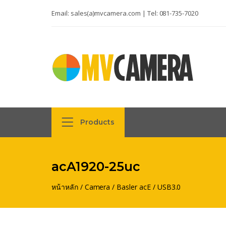
Email:
sales(a)mvcamera.com
| Tel:
081-735-7020
Products
acA1920-25uc
หน้าหลัก
/
Camera
/
Basler acE
/
USB3.0