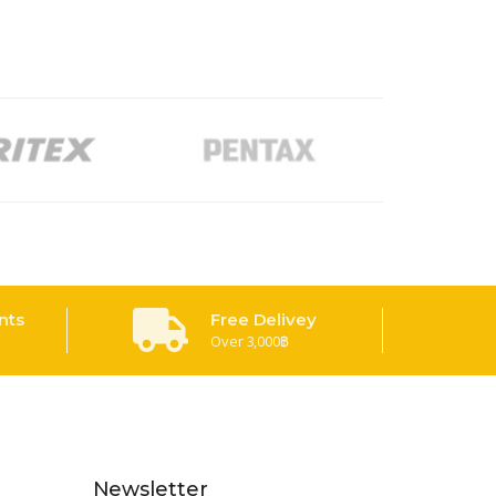
nts
Free Delivey
Over 3,000฿
Newsletter