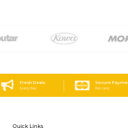
Fresh Deals
Secure Payme
Every day
We care
Quick Links